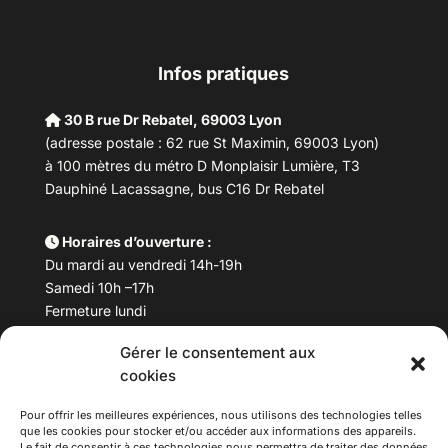
Infos pratiques
30 B rue Dr Rebatel, 69003 Lyon
(adresse postale : 62 rue St Maximin, 69003 Lyon)
à 100 mètres du métro D Monplaisir Lumière, T3
Dauphiné Lacassagne, bus C16 Dr Rebatel
Horaires d’ouverture :
Du mardi au vendredi 14h-19h
Samedi 10h –17h
Fermeture lundi
Gérer le consentement aux
Téléphone :
04 78 53 06 40
cookies
Email :
maisondesculturesasiatiques@asiexpo.com
Pour offrir les meilleures expériences, nous utilisons des technologies telles
que les cookies pour stocker et/ou accéder aux informations des appareils.
Le fait de consentir à ces technologies nous permettra de traiter des données