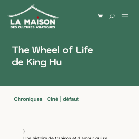
The Wheel of Life
de King Hu
Chroniques
|
Ciné
|
défaut
)
Une histoire de trahison et d’amour qui se