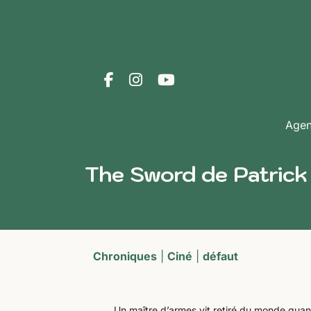
Age
The Sword de Patrick
Chroniques
|
Ciné
|
défaut
Un maître d’armes vit retiré du monde quand