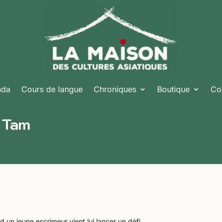
nda
Cours de langue
Chroniques
Boutique
Co
 Tam
 un jeune escrimeur vient lui lancer un défi.