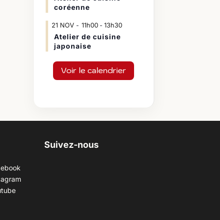
coréenne
21
NOV
11h00
13h30
-
Atelier de cuisine
japonaise
Voir le calendrier
Suivez-nous
cebook
tagram
utube