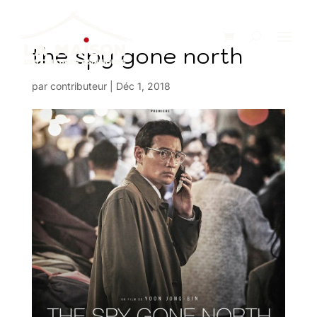
the spy gone north
par
contributeur
|
Déc 1, 2018