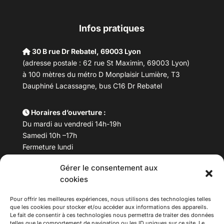
Infos pratiques
30 B rue Dr Rebatel, 69003 Lyon
(adresse postale : 62 rue St Maximin, 69003 Lyon)
à 100 mètres du métro D Monplaisir Lumière, T3
Dauphiné Lacassagne, bus C16 Dr Rebatel
Horaires d’ouverture :
Du mardi au vendredi 14h-19h
Samedi 10h –17h
Fermeture lundi
Gérer le consentement aux
Téléphone :
04 78 53 06 40
cookies
Email :
maisondesculturesasiatiques@asiexpo.com
Pour offrir les meilleures expériences, nous utilisons des technologies telles
que les cookies pour stocker et/ou accéder aux informations des appareils.
Le fait de consentir à ces technologies nous permettra de traiter des données
telles que le comportement de navigation ou les ID uniques sur ce site. Le