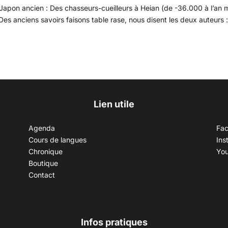
e Japon ancien : Des chasseurs-cueilleurs à Heian (de -36.000 à l’an m
es anciens savoirs faisons table rase, nous disent les deux auteurs 
Lien utile
Agenda
Fa
Cours de langues
Ins
Chronique
Yo
Boutique
Contact
Infos pratiques