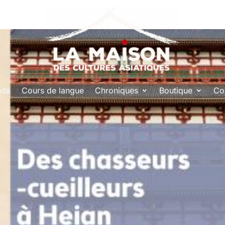
nda
Cours de langue
Chroniques
Boutique
Co