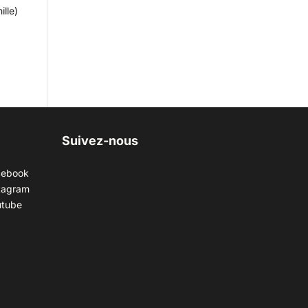
ille)
:
Suivez-nous
cebook
tagram
utube