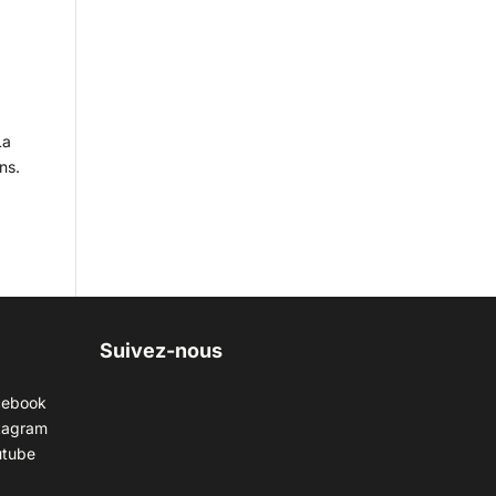
La
ns.
Suivez-nous
cebook
tagram
utube