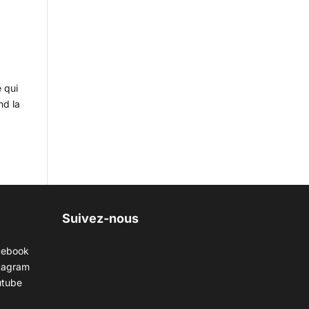
e qui
nd la
Suivez-nous
cebook
tagram
utube