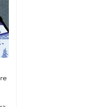
vre
e la