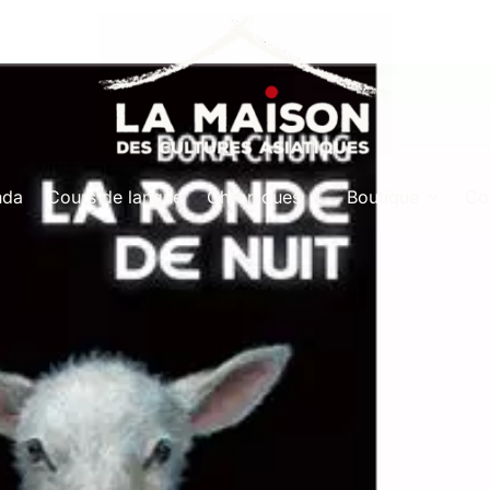
nda
Cours de langue
Chroniques
Boutique
Co