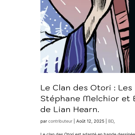
Le Clan des Otori : Les
Stéphane Melchior et 
de Lian Hearn.
par
contributeur
|
Août 12, 2025
|
BD
,
Le clan des Otori est adapté en bande dessinée. E