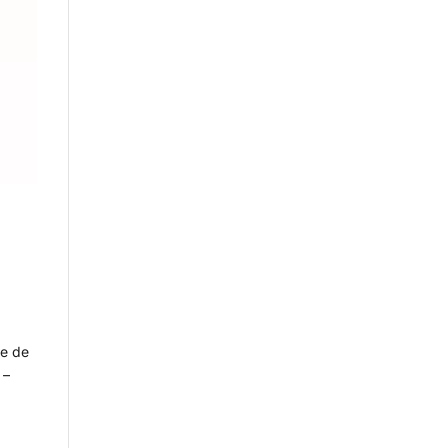
n
te de
 –