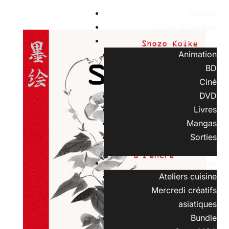
Agenda
Cours de langue
Chroniques
Animation
BD
Ciné
DVD
Livres
Mangas
Sorties
Boutique
Ateliers cuisine
Mercredi créatifs
asiatiques
Bundle