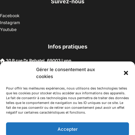
Suivez-nous
Facebook
Instagram
Youtube
Infos pratiques
30 B rue Dr Rebatel, 69003 Lyon
(adresse postale : 62 rue St Maximin, 69003 Lyon)
Gérer le consentement aux
à 100 mètres du métro D Monplaisir Lumière, T3 Dauphiné
cookies
Lacassagne, bus C16 Dr Rebatel
Horaires d’ouverture :
Pour offrir les meilleures expériences, nous utilisons des technologies telles
que les cookies pour stocker et/ou accéder aux informations des appareils.
Du mardi au vendredi 14h-19h
Le fait de consentir à ces technologies nous permettra de traiter des données
Samedi 10h –17h
telles que le comportement de navigation ou les ID uniques sur ce site. Le
fait de ne pas consentir ou de retirer son consentement peut avoir un effet
Fermeture lundi
négatif sur certaines caractéristiques et fonctions.
Téléphone :
04 78 53 06 40
Email :
maisondesculturesasiatiques@asiexpo.com
Accepter