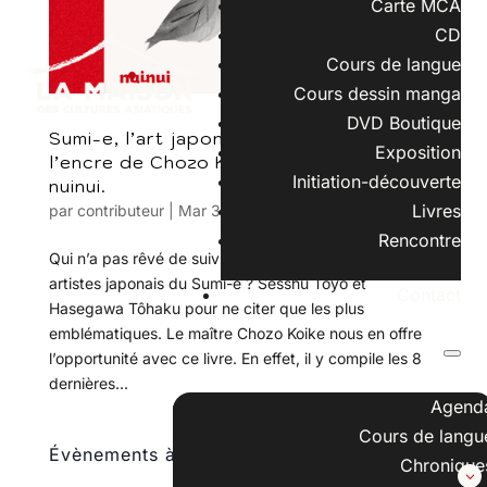
Carte MCA
CD
Cours de langue
Cours dessin manga
DVD Boutique
Sumi-e, l’art japonais de la peinture à
Exposition
l’encre de Chozo Koike est paru chez
Initiation-découverte
nuinui.
Livres
par
contributeur
|
Mar 3, 2022
|
défaut
,
Livres
Rencontre
Qui n’a pas rêvé de suivre les traces des plus grands
artistes japonais du Sumi-e ? Sesshü Tôyô et
Contact
Hasegawa Tôhaku pour ne citer que les plus
emblématiques. Le maître Chozo Koike nous en offre
l’opportunité avec ce livre. En effet, il y compile les 8
dernières...
Agend
Cours de langu
Évènements à venir
Chronique