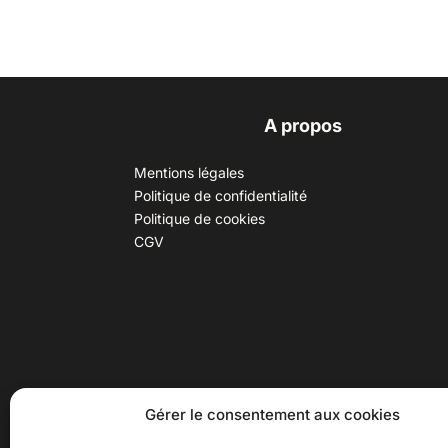
A propos
Mentions légales
Politique de confidentialité
Politique de cookies
CGV
30 B rue Dr Rebatel, 69003 Lyon
Hor
Gérer le consentement aux cookies
(adresse postale : 62 rue St
Du ma