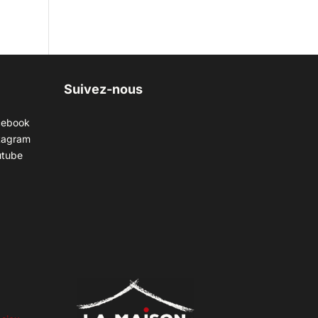
Suivez-nous
cebook
tagram
utube