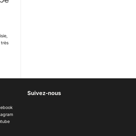
isie,
 très
Suivez-nous
cebook
tagram
utube