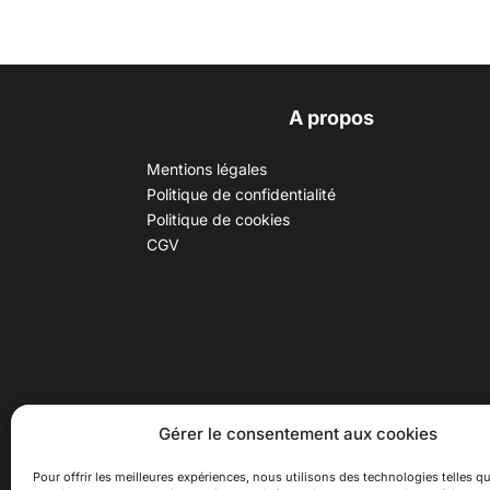
A propos
Mentions légales
Politique de confidentialité
Politique de cookies
CGV
30 B rue Dr Rebatel, 69003 Lyon
Hor
Gérer le consentement aux cookies
(adresse postale : 62 rue St
Du ma
Maximin, 69003 Lyon)
Samed
Pour offrir les meilleures expériences, nous utilisons des technologies telles qu