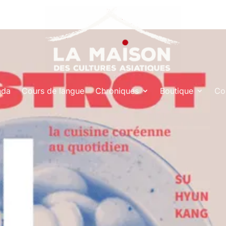
nda
Cours de langue
Chroniques
Boutique
Co