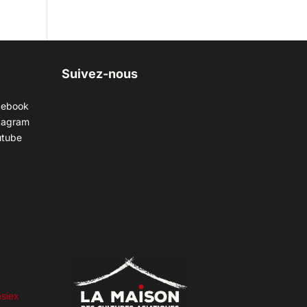
Suivez-nous
cebook
tagram
utube
siex