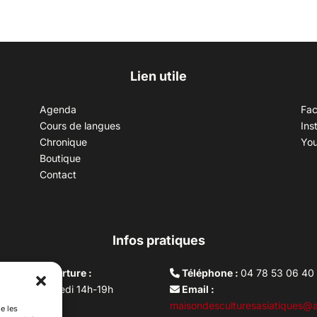
Lien utile
Agenda
Fa
Cours de langues
Ins
Chronique
Yo
Boutique
Contact
Infos pratiques
aires d’ouverture :
Téléphone :
04 78 53 06 40
rdi au vendredi 14h-19h
Email :
i 10h –17h
maisondesculturesasiatiques@a
e les