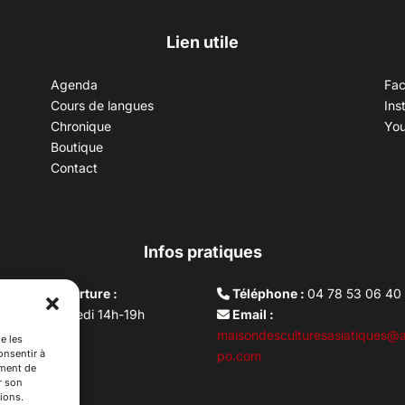
Lien utile
Agenda
Fa
Cours de langues
Ins
Chronique
Yo
Boutique
Contact
Infos pratiques
aires d’ouverture :
Téléphone :
04 78 53 06 40
rdi au vendredi 14h-19h
Email :
i 10h –17h
maisondesculturesasiatiques@a
e les
onsentir à
ture lundi
po.com
ement de
r son
ions.