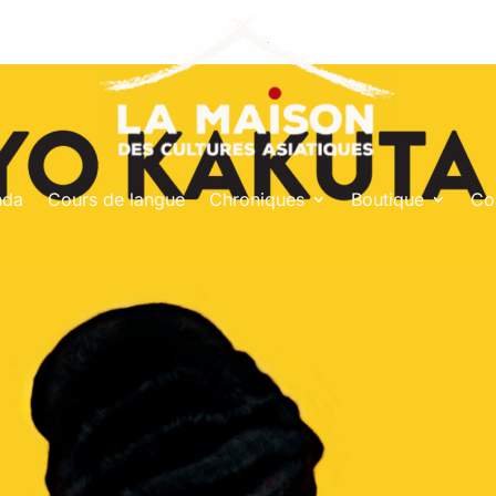
nda
Cours de langue
Chroniques
Boutique
Co