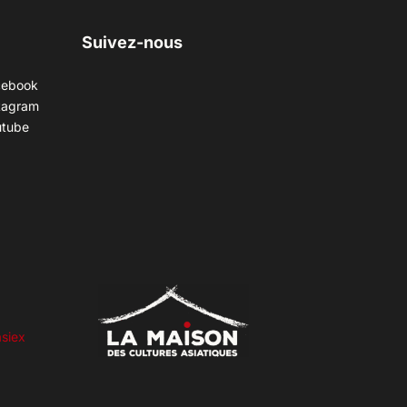
Suivez-nous
cebook
tagram
utube
siex