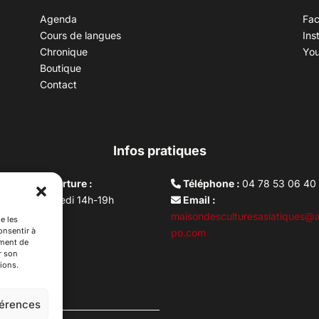
Agenda
Fa
Cours de langues
Ins
Chronique
Yo
Boutique
Contact
Infos pratiques
aires d’ouverture :
Téléphone :
04 78 53 06 40
rdi au vendredi 14h-19h
Email :
i 10h –17h
maisondesculturesasiatiques@a
e les
onsentir à
ture lundi
po.com
ement de
r son
ions.
férences