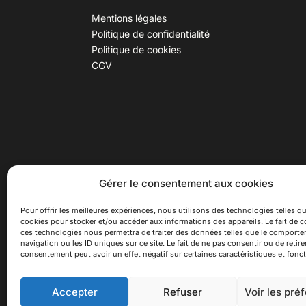
Mentions légales
Politique de confidentialité
Politique de cookies
CGV
30 B rue Dr Rebatel, 69003 Lyon
Hor
Gérer le consentement aux cookies
(adresse postale : 62 rue St
Du ma
Maximin, 69003 Lyon)
Samed
Pour offrir les meilleures expériences, nous utilisons des technologies telles qu
cookies pour stocker et/ou accéder aux informations des appareils. Le fait de c
à 100 mètres du métro D Monplaisir
Ferme
ces technologies nous permettra de traiter des données telles que le comport
Lumière, T3 Dauphiné Lacassagne,
navigation ou les ID uniques sur ce site. Le fait de ne pas consentir ou de retire
bus C16 Dr Rebatel
consentement peut avoir un effet négatif sur certaines caractéristiques et fonct
Accepter
Refuser
Voir les pré