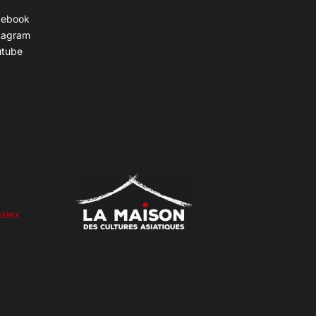
cebook
tagram
utube
siex