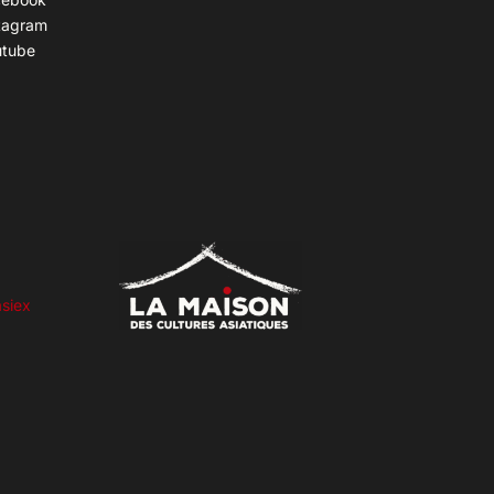
tagram
utube
siex