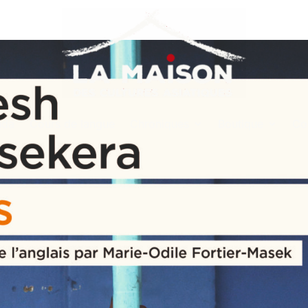
nda
Cours de langue
Chroniques
Boutique
Co