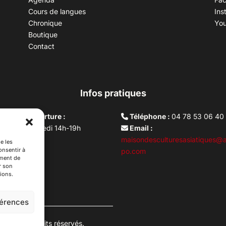
Cours de langues
Ins
Chronique
Yo
Boutique
Contact
Infos pratiques
aires d’ouverture :
Téléphone :
04 78 53 06 40
rdi au vendredi 14h-19h
Email :
i 10h –17h
maisondesculturesasiatiques@a
e les
onsentir à
ture lundi
po.com
ement de
r son
ions.
férences
es. Tous droits réservés.