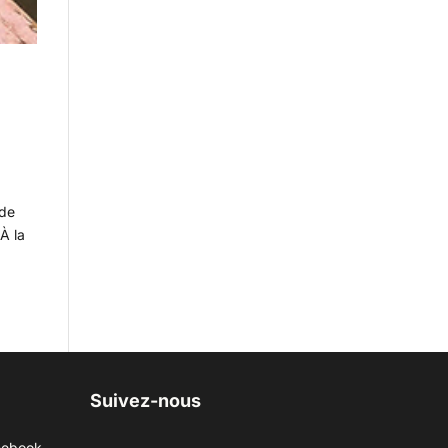
 de
À la
Suivez-nous
cebook