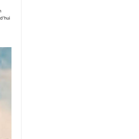
n
d’hui