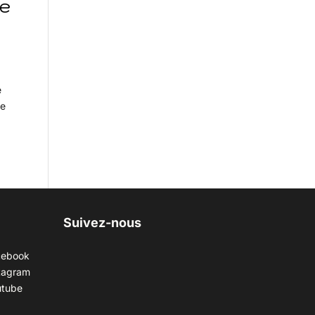
re
e
ne
Suivez-nous
cebook
tagram
utube