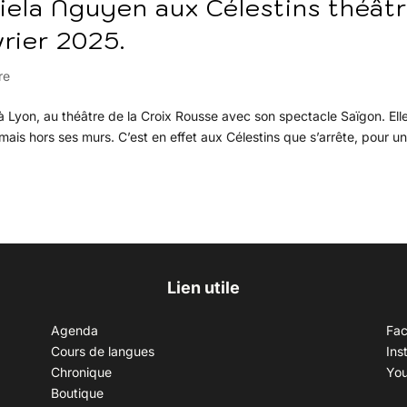
iela Nguyen aux Célestins théât
vrier 2025.
re
à Lyon, au théâtre de la Croix Rousse avec son spectacle Saïgon. Ell
ais hors ses murs. C’est en effet aux Célestins que s’arrête, pour u
Lien utile
Agenda
Fa
Cours de langues
Ins
Chronique
Yo
Boutique