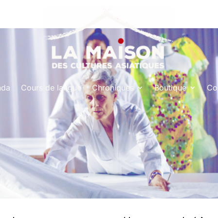
nda
Cours de langue
Chroniques
Boutique
Co