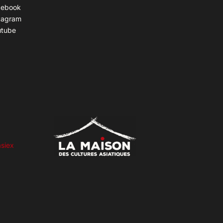
cebook
tagram
utube
siex