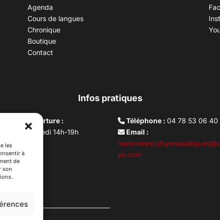
Agenda
Fa
Cours de langues
Ins
Chronique
Yo
Boutique
Contact
Infos pratiques
aires d’ouverture :
Téléphone :
04 78 53 06 40
rdi au vendredi 14h-19h
Email :
i 10h –17h
maisondesculturesasiatiques@a
e les
onsentir à
ture lundi
po.com
ement de
r son
ions.
férences