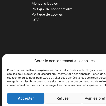
Mentions légales
Politique de confidentialité
Politique de cookies
CGV
30 B rue Dr Rebatel, 69003 Lyon
Hor
Gérer le consentement aux cookies
(adresse postale : 62 rue St
Du ma
Maximin, 69003 Lyon)
Samed
Pour offrir les meilleures expériences, nous utilisons des technologies telles qu
cookies pour stocker et/ou accéder aux informations des appareils. Le fait de c
à 100 mètres du métro D Monplaisir
Ferme
ces technologies nous permettra de traiter des données telles que le comport
Lumière, T3 Dauphiné Lacassagne,
navigation ou les ID uniques sur ce site. Le fait de ne pas consentir ou de retire
bus C16 Dr Rebatel
consentement peut avoir un effet négatif sur certaines caractéristiques et fonct
Accepter
Refuser
Voir les pré