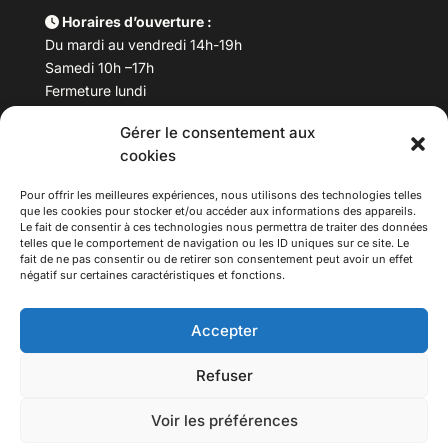
Horaires d’ouverture :
Du mardi au vendredi 14h-19h
Samedi 10h –17h
Fermeture lundi
Gérer le consentement aux
Téléphone :
04 78 53 06 40
cookies
Email :
maisondesculturesasiatiques@asiexpo.com
Pour offrir les meilleures expériences, nous utilisons des technologies telles
que les cookies pour stocker et/ou accéder aux informations des appareils.
Le fait de consentir à ces technologies nous permettra de traiter des données
telles que le comportement de navigation ou les ID uniques sur ce site. Le
fait de ne pas consentir ou de retirer son consentement peut avoir un effet
négatif sur certaines caractéristiques et fonctions.
Accepter
Refuser
© 2026 Asiexpo — Maison des Cultures Asiatiques.
Voir les préférences
Tous droits réservés.