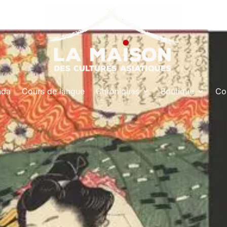
nda
Cours de langue
Chroniques
Boutique
Co