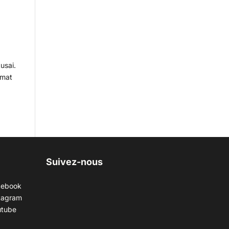
usai.
rmat
Suivez-nous
cebook
tagram
utube