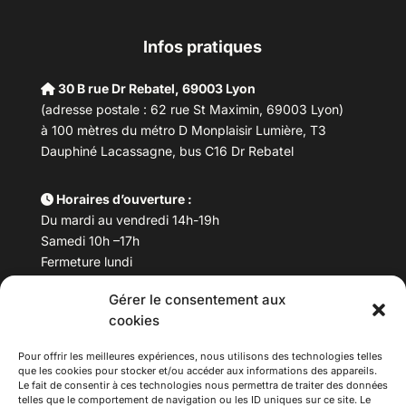
Infos pratiques
30 B rue Dr Rebatel, 69003 Lyon
(adresse postale : 62 rue St Maximin, 69003 Lyon)
à 100 mètres du métro D Monplaisir Lumière, T3
Dauphiné Lacassagne, bus C16 Dr Rebatel
Horaires d’ouverture :
Du mardi au vendredi 14h-19h
Samedi 10h –17h
Fermeture lundi
Gérer le consentement aux
Téléphone :
04 78 53 06 40
cookies
Email :
maisondesculturesasiatiques@asiexpo.com
Pour offrir les meilleures expériences, nous utilisons des technologies telles
que les cookies pour stocker et/ou accéder aux informations des appareils.
Le fait de consentir à ces technologies nous permettra de traiter des données
telles que le comportement de navigation ou les ID uniques sur ce site. Le