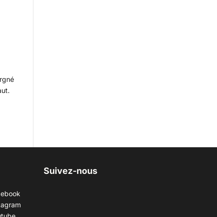
argné
aut.
Suivez-nous
cebook
tagram
utube