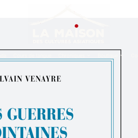
nda
Cours de langue
Chroniques
Boutique
Co