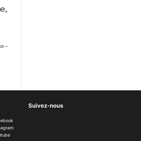
e,
on –
Suivez-nous
cebook
tagram
utube