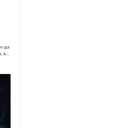
n qui
, à...