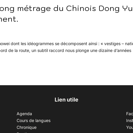
r long métrage du Chinois Dong Yu
ment.
uowei dont les idéogrammes se décomposent ainsi : « vestiges – nati
 bord de la route, un subtil raccord nous plonge une dizaine d’années
Lien utile
Agenda
Fa
Cours de langues
Ins
Chronique
Yo