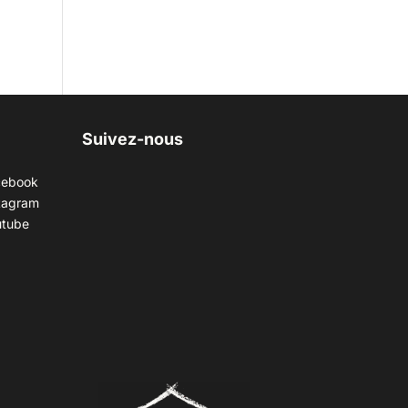
Suivez-nous
cebook
tagram
utube