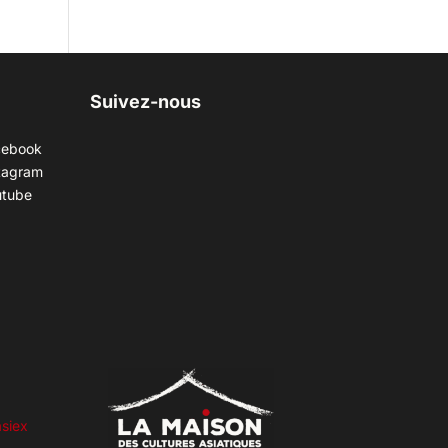
Suivez-nous
cebook
tagram
utube
siex