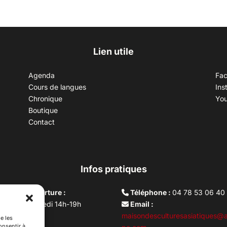
Lien utile
Agenda
Fa
Cours de langues
Ins
Chronique
Yo
Boutique
Contact
Infos pratiques
aires d’ouverture :
Téléphone :
04 78 53 06 40
rdi au vendredi 14h-19h
Email :
i 10h –17h
maisondesculturesasiatiques@a
e les
onsentir à