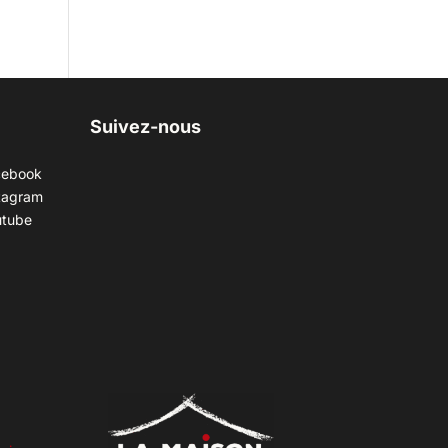
Suivez-nous
cebook
tagram
utube