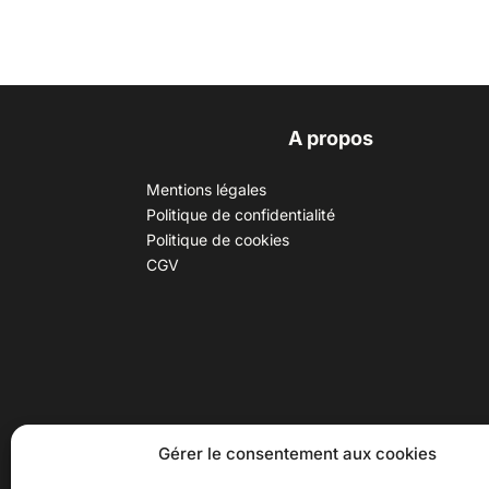
A propos
Mentions légales
Politique de confidentialité
Politique de cookies
CGV
30 B rue Dr Rebatel, 69003 Lyon
Hor
Gérer le consentement aux cookies
(adresse postale : 62 rue St
Du ma