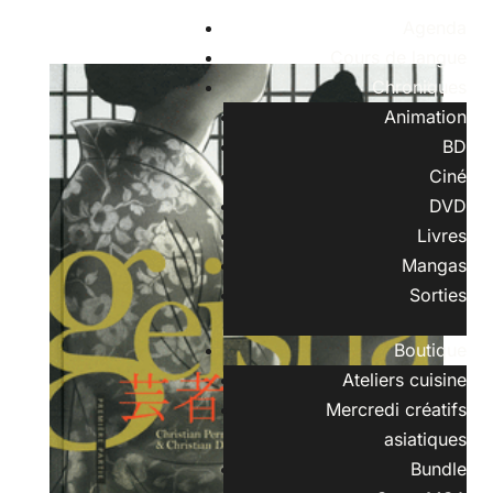
Agenda
Cours de langue
Chroniques
Animation
BD
Ciné
DVD
Livres
Mangas
Sorties
Boutique
Ateliers cuisine
Mercredi créatifs
asiatiques
Bundle