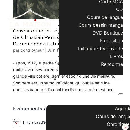
Carte MCA
CD
Cours de langue
Cours dessin manga
Geisha ou le jeu du shamisen (1ère partie)
DVD Boutique
de Christian Perrissin et Christian
Exposition
Durieux chez Futuropolis.
Initiation-découverte
par
contributeur
|
Juin 18, 2017
|
BD
,
Livres
Japon, 1912, la petite Setsuko a 8 ans quand elle
Rencontre
quitte avec ses parents et sa sœur son village pour la
grande ville côtière, dernier espoir d’une vie meilleure.
Contact
Son père est un samouraï déchu qui oublie sa ruine
dans les vapeurs d’alcool tandis que sa mère est une...
Agend
Évènements à venir
Cours de langu
Il n’y a pas d’évènements à venir.
Chronique