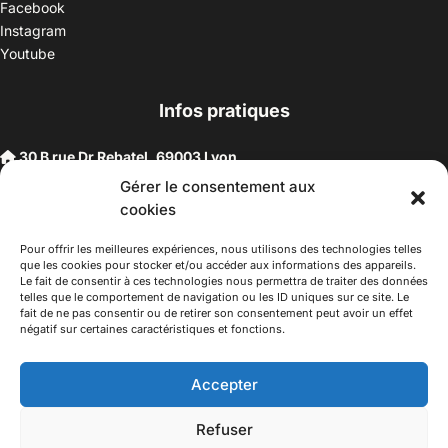
Facebook
Instagram
Youtube
Infos pratiques
30 B rue Dr Rebatel, 69003 Lyon
(adresse postale : 62 rue St Maximin, 69003 Lyon)
Gérer le consentement aux
à 100 mètres du métro D Monplaisir Lumière, T3 Dauphiné
cookies
Lacassagne, bus C16 Dr Rebatel
Horaires d’ouverture :
Pour offrir les meilleures expériences, nous utilisons des technologies telles
que les cookies pour stocker et/ou accéder aux informations des appareils.
Du mardi au vendredi 14h-19h
Le fait de consentir à ces technologies nous permettra de traiter des données
Samedi 10h –17h
telles que le comportement de navigation ou les ID uniques sur ce site. Le
fait de ne pas consentir ou de retirer son consentement peut avoir un effet
Fermeture lundi
négatif sur certaines caractéristiques et fonctions.
Téléphone :
04 78 53 06 40
Email :
maisondesculturesasiatiques@asiexpo.com
Accepter
Refuser