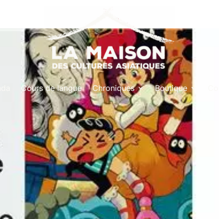
nda
Cours de langue
Chroniques
Boutique
Co