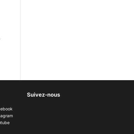
n
Suivez-nous
cebook
tagram
utube