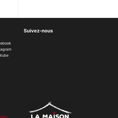
Suivez-nous
cebook
tagram
utube
siex