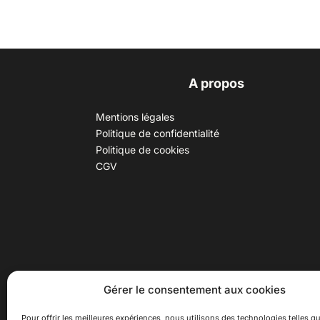
A propos
Mentions légales
Politique de confidentialité
Politique de cookies
CGV
30 B rue Dr Rebatel, 69003 Lyon
Hor
Gérer le consentement aux cookies
(adresse postale : 62 rue St
Du ma
Maximin, 69003 Lyon)
Samed
Pour offrir les meilleures expériences, nous utilisons des technologies telles qu