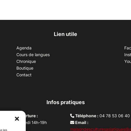
Lien utile
Agenda
Fa
Cours de langues
Ins
Chronique
Yo
Boutique
Contact
Infos pratiques
aires d’ouverture :
Téléphone :
04 78 53 06 40
rdi au vendredi 14h-19h
Email :
i 10h –17h
maisondesculturesasiatiques@a
e les