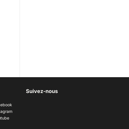
t
Suivez-nous
cebook
tagram
utube