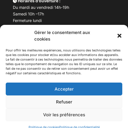
Horaires d’ouverture :
Du mardi au vendredi 14h-19h
Samedi 10h –17h
Fermeture lundi
Gérer le consentement aux
Téléphone :
04 78 53 06 40
cookies
Email :
maisondesculturesasiatiques@asiexpo.com
Pour offrir les meilleures expériences, nous utilisons des technologies telles
que les cookies pour stocker et/ou accéder aux informations des appareils.
Le fait de consentir à ces technologies nous permettra de traiter des données
telles que le comportement de navigation ou les ID uniques sur ce site. Le
fait de ne pas consentir ou de retirer son consentement peut avoir un effet
négatif sur certaines caractéristiques et fonctions.
Accepter
Refuser
© 2026 Asiexpo — Maison des Cultures Asiatiques.
Voir les préférences
Tous droits réservés.
Politique de cookies
Politique de confidentialité