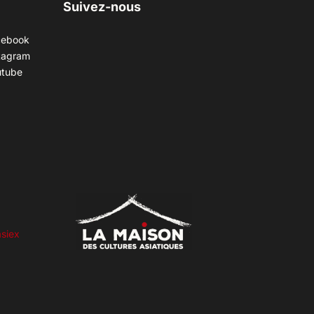
Suivez-nous
cebook
tagram
utube
siex