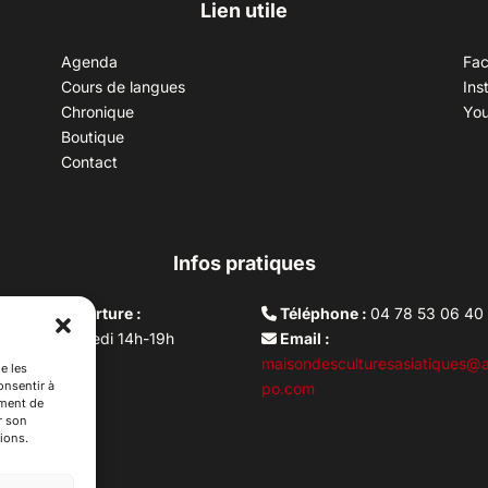
Lien utile
Agenda
Fa
Cours de langues
Ins
Chronique
Yo
Boutique
Contact
Infos pratiques
aires d’ouverture :
Téléphone :
04 78 53 06 40
rdi au vendredi 14h-19h
Email :
i 10h –17h
maisondesculturesasiatiques@a
e les
onsentir à
ture lundi
po.com
ement de
r son
ions.