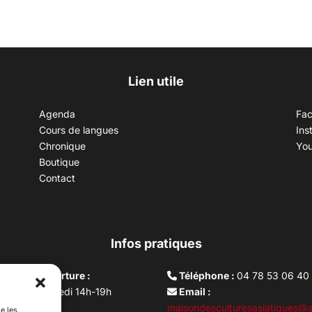
Lien utile
Agenda
Fa
Cours de langues
Ins
Chronique
Yo
Boutique
Contact
Infos pratiques
aires d’ouverture :
Téléphone :
04 78 53 06 40
rdi au vendredi 14h-19h
Email :
i 10h –17h
maisondesculturesasiatiques@a
e les