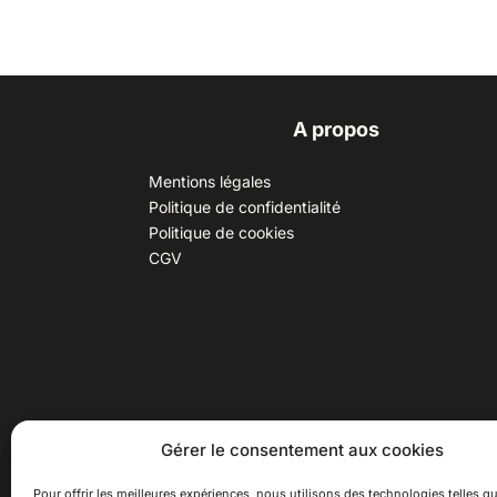
A propos
Mentions légales
Politique de confidentialité
Politique de cookies
CGV
30 B rue Dr Rebatel, 69003 Lyon
Hor
Gérer le consentement aux cookies
(adresse postale : 62 rue St
Du ma
Maximin, 69003 Lyon)
Samed
Pour offrir les meilleures expériences, nous utilisons des technologies telles qu