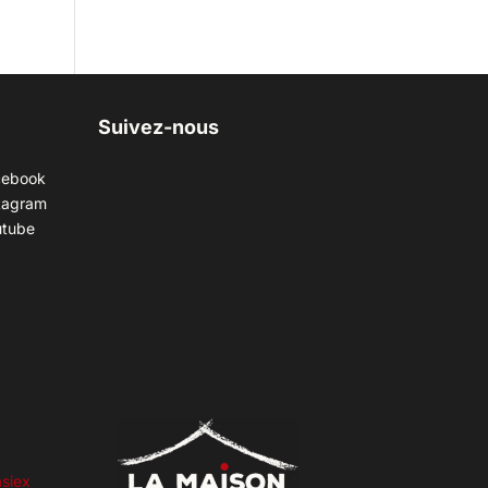
Suivez-nous
cebook
tagram
utube
siex