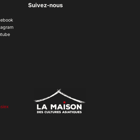
Suivez-nous
cebook
tagram
utube
siex