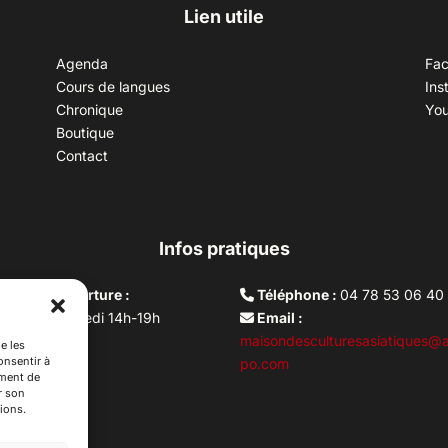
Lien utile
Agenda
Fa
Cours de langues
Ins
Chronique
Yo
Boutique
Contact
Infos pratiques
aires d’ouverture :
Téléphone :
04 78 53 06 40
rdi au vendredi 14h-19h
Email :
i 10h –17h
maisondesculturesasiatiques@a
e les
onsentir à
ture lundi
po.com
ement de
r son
ions.