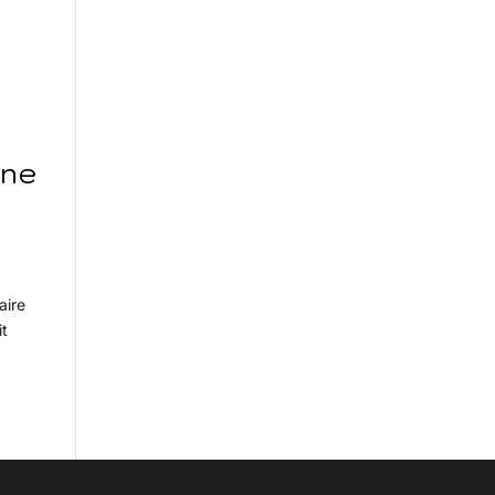
ane
aire
it