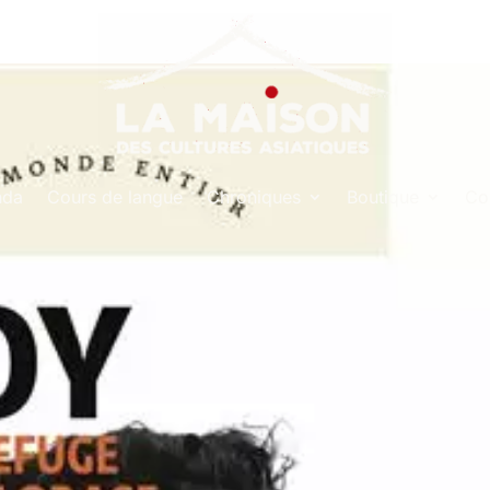
nda
Cours de langue
Chroniques
Boutique
Co