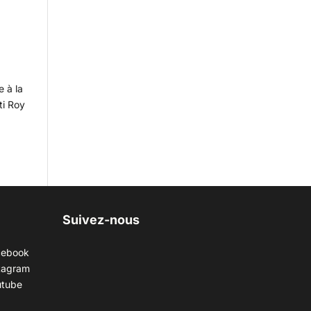
e à la
ti Roy
Suivez-nous
cebook
tagram
utube