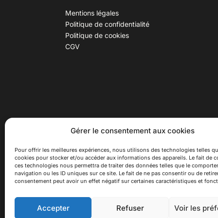
Mentions légales
Politique de confidentialité
Politique de cookies
CGV
30 B rue Dr Rebatel, 69003 Lyon
Hor
Gérer le consentement aux cookies
(adresse postale : 62 rue St
Du ma
Maximin, 69003 Lyon)
Samed
Pour offrir les meilleures expériences, nous utilisons des technologies telles qu
cookies pour stocker et/ou accéder aux informations des appareils. Le fait de c
à 100 mètres du métro D Monplaisir
Ferme
ces technologies nous permettra de traiter des données telles que le comport
Lumière, T3 Dauphiné Lacassagne,
navigation ou les ID uniques sur ce site. Le fait de ne pas consentir ou de retire
bus C16 Dr Rebatel
consentement peut avoir un effet négatif sur certaines caractéristiques et fonct
Accepter
Refuser
Voir les pré