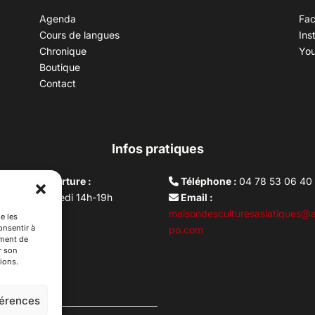
Agenda
Fa
Cours de langues
Ins
Chronique
Yo
Boutique
Contact
Infos pratiques
aires d’ouverture :
Téléphone :
04 78 53 06 40
rdi au vendredi 14h-19h
Email :
i 10h –17h
maisondesculturesasiatiques@a
e les
onsentir à
ture lundi
po.com
ement de
r son
ions.
férences