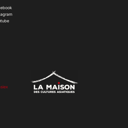
cebook
tagram
utube
siex