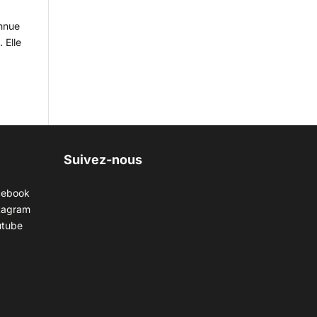
onnue
 Elle
Suivez-nous
cebook
tagram
utube