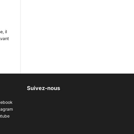
, il
Avant
Suivez-nous
cebook
tagram
utube