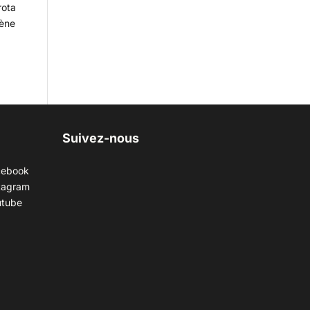
rota
cène
Suivez-nous
cebook
tagram
utube