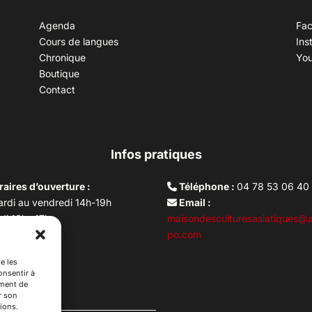
Agenda
Fa
Cours de langues
Ins
Chronique
Yo
Boutique
Contact
Infos pratiques
aires d’ouverture :
Téléphone :
04 78 53 06 40
rdi au vendredi 14h-19h
Email :
i 10h –17h
maisondesculturesasiatiques@a
ture lundi
po.com
e les
onsentir à
ement de
r son
ions.