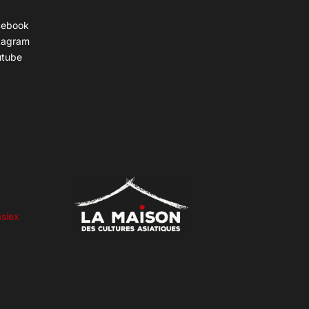
cebook
tagram
utube
siex