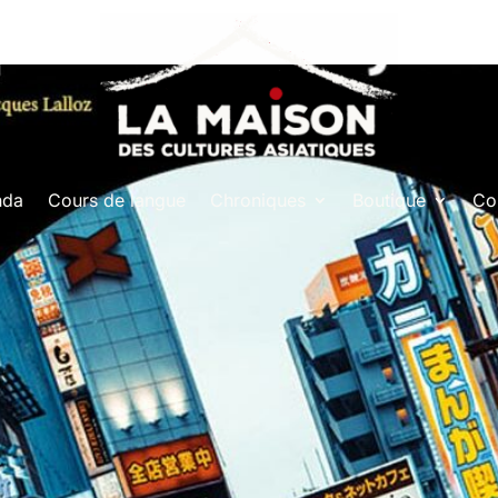
nda
Cours de langue
Chroniques
Boutique
Co