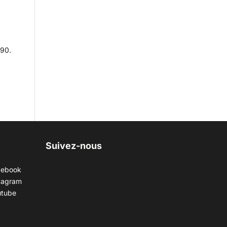
 90.
Suivez-nous
cebook
tagram
utube