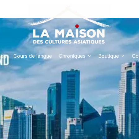
nda
Cours de langue
Chroniques
Boutique
Co