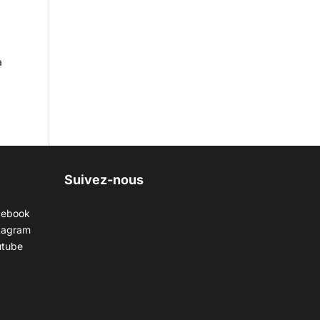
a
Suivez-nous
cebook
tagram
utube