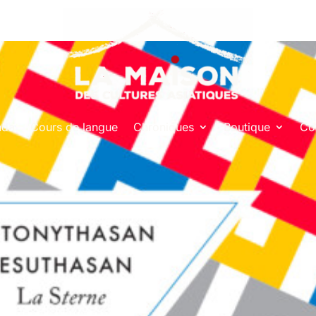
nda
Cours de langue
Chroniques
Boutique
Co