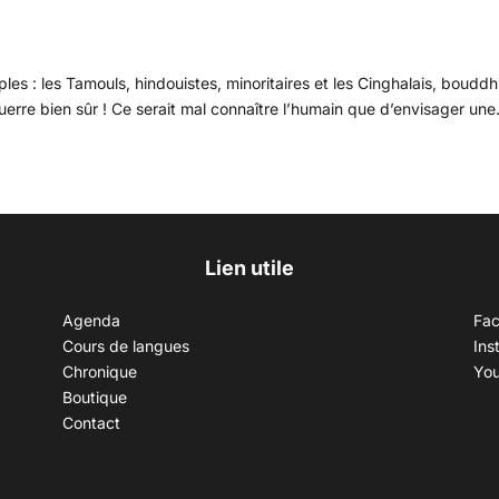
les : les Tamouls, hindouistes, minoritaires et les Cinghalais, bouddh
uerre bien sûr ! Ce serait mal connaître l’humain que d’envisager une.
Lien utile
Agenda
Fa
Cours de langues
Ins
Chronique
Yo
Boutique
Contact