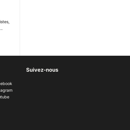
istes,
..
Suivez-nous
cebook
tagram
utube