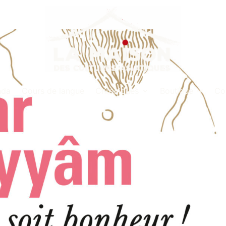
nda
Cours de langue
Chroniques
Boutique
Co