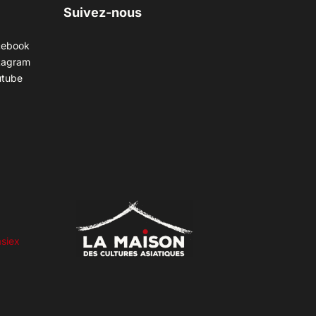
Suivez-nous
cebook
tagram
utube
siex