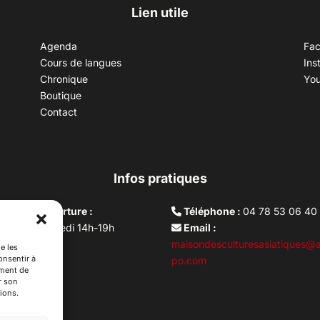
Lien utile
Agenda
Fa
Cours de langues
Ins
Chronique
Yo
Boutique
Contact
Infos pratiques
aires d’ouverture :
Téléphone :
04 78 53 06 40
rdi au vendredi 14h-19h
Email :
i 10h –17h
maisondesculturesasiatiques@a
e les
onsentir à
ture lundi
po.com
ement de
r son
ions.