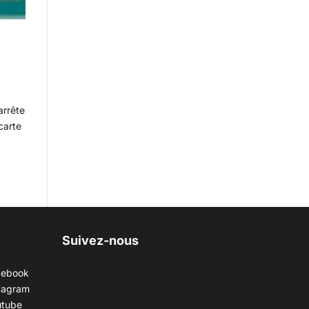
arrête
carte
Suivez-nous
cebook
tagram
utube