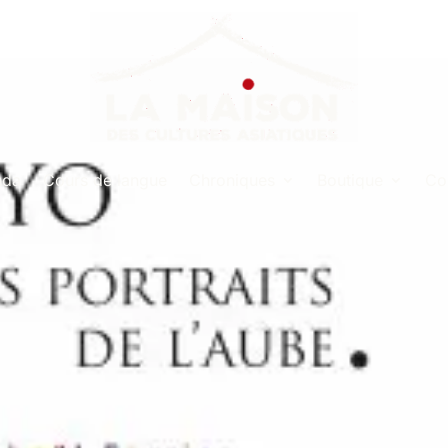
nda
Cours de langue
Chroniques
Boutique
Co