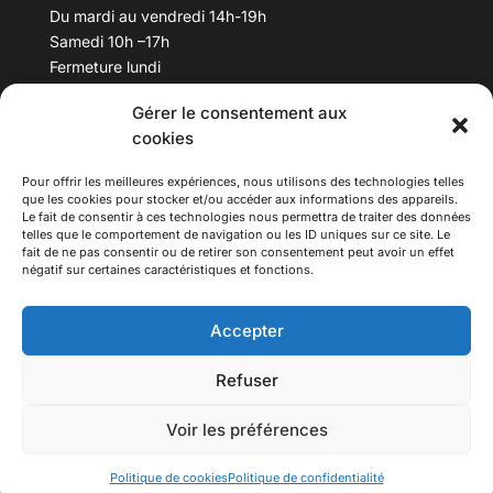
Du mardi au vendredi 14h-19h
Samedi 10h –17h
Fermeture lundi
Gérer le consentement aux
Téléphone :
04 78 53 06 40
cookies
Email :
maisondesculturesasiatiques@asiexpo.com
Pour offrir les meilleures expériences, nous utilisons des technologies telles
que les cookies pour stocker et/ou accéder aux informations des appareils.
Le fait de consentir à ces technologies nous permettra de traiter des données
telles que le comportement de navigation ou les ID uniques sur ce site. Le
fait de ne pas consentir ou de retirer son consentement peut avoir un effet
négatif sur certaines caractéristiques et fonctions.
Accepter
Refuser
© 2026 Asiexpo — Maison des Cultures Asiatiques.
Voir les préférences
Tous droits réservés.
Politique de cookies
Politique de confidentialité