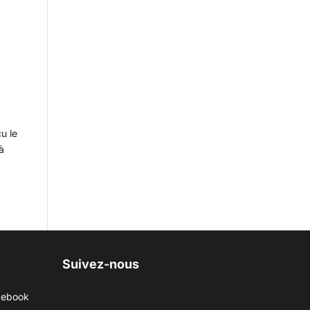
u le
à
Suivez-nous
cebook