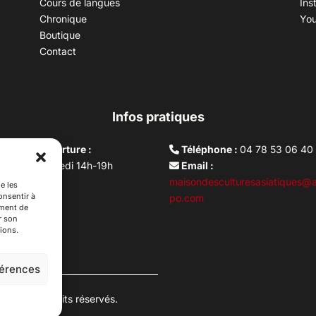
Cours de langues
Ins
Chronique
Yo
Boutique
Contact
Infos pratiques
aires d’ouverture :
Téléphone :
04 78 53 06 40
rdi au vendredi 14h-19h
Email :
i 10h –17h
maisondesculturesasiatiques@a
e les
onsentir à
ture lundi
po.com
ement de
r son
ions.
férences
es. Tous droits réservés.