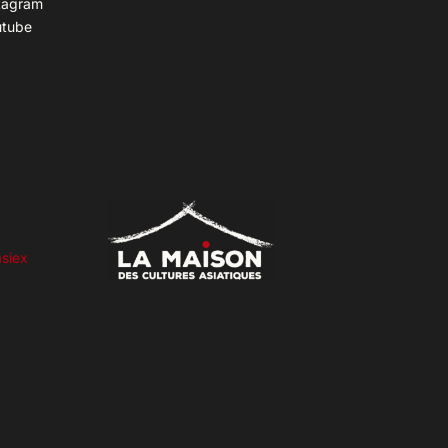
tagram
utube
siex