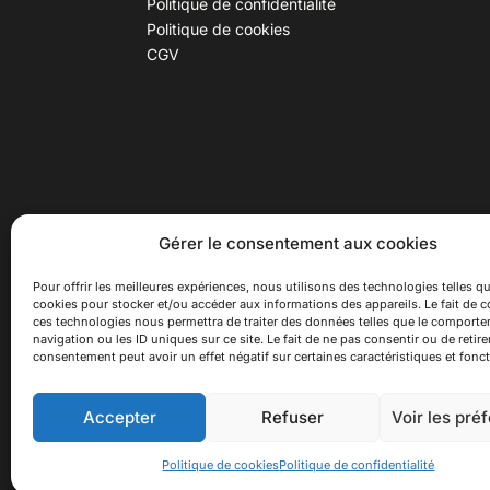
Politique de confidentialité
Politique de cookies
CGV
30 B rue Dr Rebatel, 69003 Lyon
Hor
Gérer le consentement aux cookies
(adresse postale : 62 rue St
Du ma
Maximin, 69003 Lyon)
Samed
Pour offrir les meilleures expériences, nous utilisons des technologies telles qu
cookies pour stocker et/ou accéder aux informations des appareils. Le fait de c
à 100 mètres du métro D Monplaisir
Ferme
ces technologies nous permettra de traiter des données telles que le comport
Lumière, T3 Dauphiné Lacassagne,
navigation ou les ID uniques sur ce site. Le fait de ne pas consentir ou de retire
bus C16 Dr Rebatel
consentement peut avoir un effet négatif sur certaines caractéristiques et fonct
Accepter
Refuser
Voir les pré
© 2026 Asiexpo — Maison des Cultures Asiatiqu
Politique de cookies
Politique de confidentialité