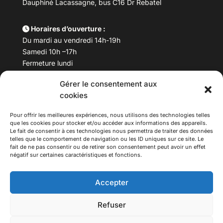
Dauphiné Lacassagne, bus C16 Dr Rebatel
Horaires d’ouverture :
Du mardi au vendredi 14h-19h
Samedi 10h –17h
Fermeture lundi
Gérer le consentement aux
Téléphone :
04 78 53 06 40
cookies
Email :
maisondesculturesasiatiques@asiexpo.com
Pour offrir les meilleures expériences, nous utilisons des technologies telles
que les cookies pour stocker et/ou accéder aux informations des appareils.
Le fait de consentir à ces technologies nous permettra de traiter des données
telles que le comportement de navigation ou les ID uniques sur ce site. Le
fait de ne pas consentir ou de retirer son consentement peut avoir un effet
négatif sur certaines caractéristiques et fonctions.
Accepter
Refuser
© 2026 Asiexpo — Maison des Cultures Asiatiques.