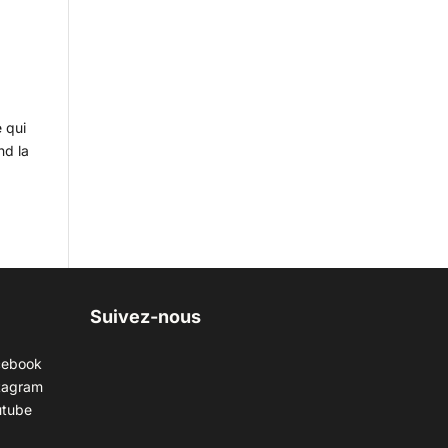
e qui
nd la
Suivez-nous
cebook
tagram
utube