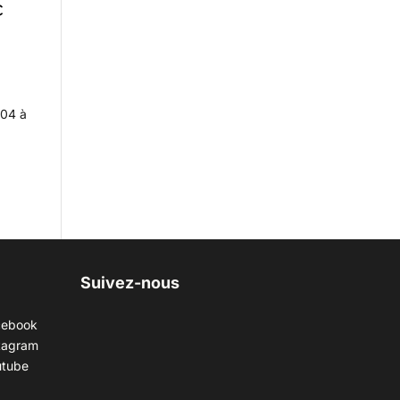
c
904 à
e
Suivez-nous
cebook
tagram
utube